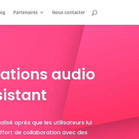
log
Partenaires
Nous contacter
mations audio
sistant
isé après que les utilisateurs lui
 effort de collaboration avec des