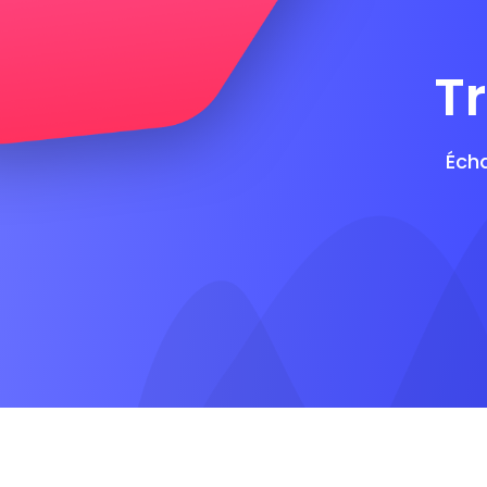
T
Éch