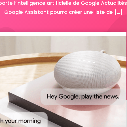
rte l’intelligence artificielle de Google Actualité
Google Assistant pourra créer une liste de […]