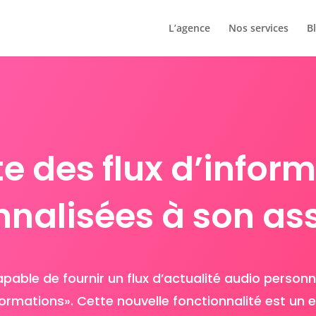
L’agence
Nos services
B
e des flux d’infor
nalisées à son as
able de fournir un flux d’actualité audio personnal
nformations». Cette nouvelle fonctionnalité est un