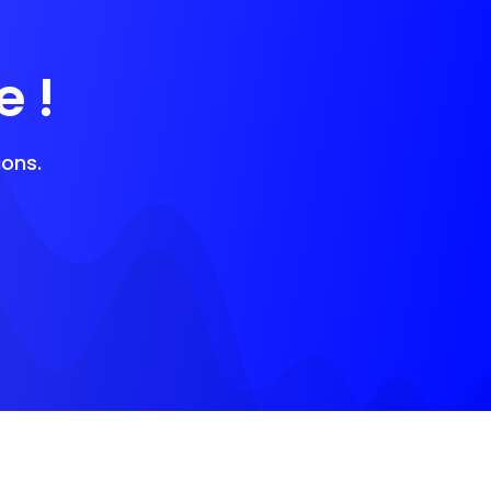
 !
ons.