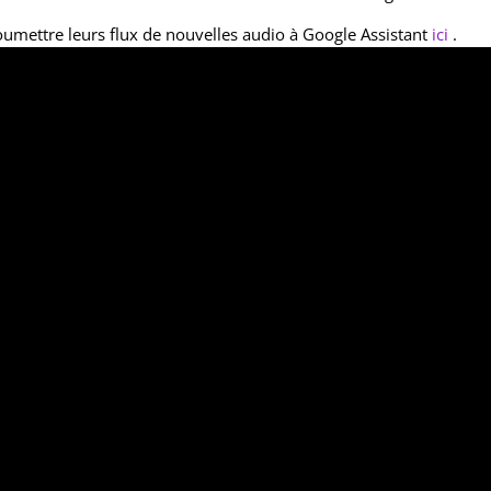
oumettre leurs flux de nouvelles audio à Google Assistant
ici
.